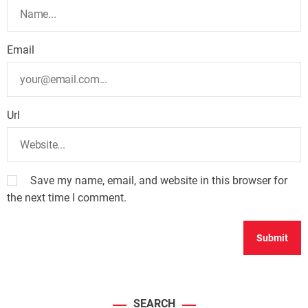
Email
Url
Save my name, email, and website in this browser for
the next time I comment.
SEARCH