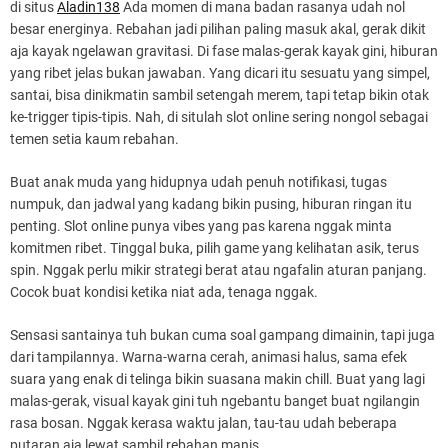
di situs
Aladin138
Ada momen di mana badan rasanya udah nol
besar energinya. Rebahan jadi pilihan paling masuk akal, gerak dikit
aja kayak ngelawan gravitasi. Di fase malas-gerak kayak gini, hiburan
yang ribet jelas bukan jawaban. Yang dicari itu sesuatu yang simpel,
santai, bisa dinikmatin sambil setengah merem, tapi tetap bikin otak
ke-trigger tipis-tipis. Nah, di situlah slot online sering nongol sebagai
temen setia kaum rebahan.
Buat anak muda yang hidupnya udah penuh notifikasi, tugas
numpuk, dan jadwal yang kadang bikin pusing, hiburan ringan itu
penting. Slot online punya vibes yang pas karena nggak minta
komitmen ribet. Tinggal buka, pilih game yang kelihatan asik, terus
spin. Nggak perlu mikir strategi berat atau ngafalin aturan panjang.
Cocok buat kondisi ketika niat ada, tenaga nggak.
Sensasi santainya tuh bukan cuma soal gampang dimainin, tapi juga
dari tampilannya. Warna-warna cerah, animasi halus, sama efek
suara yang enak di telinga bikin suasana makin chill. Buat yang lagi
malas-gerak, visual kayak gini tuh ngebantu banget buat ngilangin
rasa bosan. Nggak kerasa waktu jalan, tau-tau udah beberapa
putaran aja lewat sambil rebahan manis.