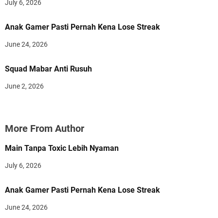
July 6, 2026
Anak Gamer Pasti Pernah Kena Lose Streak
June 24, 2026
Squad Mabar Anti Rusuh
June 2, 2026
More From Author
Main Tanpa Toxic Lebih Nyaman
July 6, 2026
Anak Gamer Pasti Pernah Kena Lose Streak
June 24, 2026