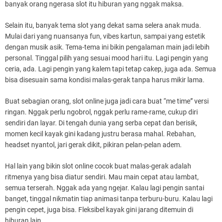
banyak orang ngerasa slot itu hiburan yang nggak maksa.
Selain itu, banyak tema slot yang dekat sama selera anak muda.
Mulai dari yang nuansanya fun, vibes kartun, sampai yang estetik
dengan musik asik. Tema-tema ini bikin pengalaman main jadi lebih
personal. Tinggal pilih yang sesuai mood hari itu. Lagi pengin yang
ceria, ada. Lagi pengin yang kalem tapi tetap cakep, juga ada. Semua
bisa disesuain sama kondisi malas-gerak tanpa harus mikir lama.
Buat sebagian orang, slot online juga jadi cara buat “me time” versi
ringan. Nggak perlu ngobrol, nggak perlu rame-rame, cukup diri
sendiri dan layar. Di tengah dunia yang serba cepat dan berisik,
momen kecil kayak gini kadang justru berasa mahal. Rebahan,
headset nyantol, jari gerak dikit, pikiran pelan-pelan adem.
Hal lain yang bikin slot online cocok buat malas-gerak adalah
ritmenya yang bisa diatur sendiri. Mau main cepat atau lambat,
semua terserah. Nggak ada yang ngejar. Kalau lagi pengin santai
banget, tinggal nikmatin tiap animasi tanpa terburu-buru. Kalau lagi
pengin cepet, juga bisa. Fleksibel kayak gini jarang ditemuin di
hiburan lain.