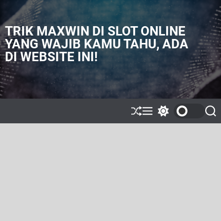
S
k
i
TRIK MAXWIN DI SLOT ONLINE
p
YANG WAJIB KAMU TAHU, ADA
t
DI WEBSITE INI!
o
c
o
n
t
e
S
M
S
S
h
e
w
e
n
u
n
i
a
t
ff
u
t
r
l
c
c
e
h
h
c
o
l
o
r
m
o