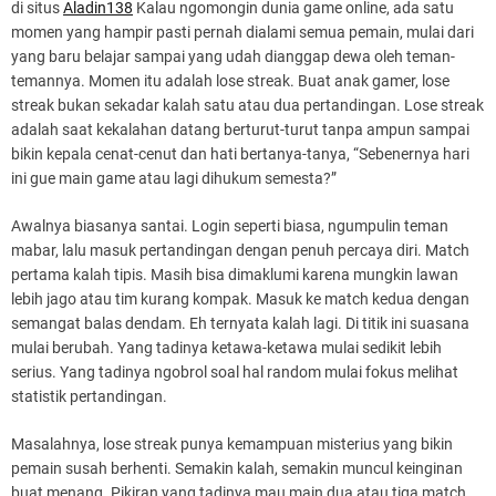
di situs
Aladin138
Kalau ngomongin dunia game online, ada satu
momen yang hampir pasti pernah dialami semua pemain, mulai dari
yang baru belajar sampai yang udah dianggap dewa oleh teman-
temannya. Momen itu adalah lose streak. Buat anak gamer, lose
streak bukan sekadar kalah satu atau dua pertandingan. Lose streak
adalah saat kekalahan datang berturut-turut tanpa ampun sampai
bikin kepala cenat-cenut dan hati bertanya-tanya, “Sebenernya hari
ini gue main game atau lagi dihukum semesta?”
Awalnya biasanya santai. Login seperti biasa, ngumpulin teman
mabar, lalu masuk pertandingan dengan penuh percaya diri. Match
pertama kalah tipis. Masih bisa dimaklumi karena mungkin lawan
lebih jago atau tim kurang kompak. Masuk ke match kedua dengan
semangat balas dendam. Eh ternyata kalah lagi. Di titik ini suasana
mulai berubah. Yang tadinya ketawa-ketawa mulai sedikit lebih
serius. Yang tadinya ngobrol soal hal random mulai fokus melihat
statistik pertandingan.
Masalahnya, lose streak punya kemampuan misterius yang bikin
pemain susah berhenti. Semakin kalah, semakin muncul keinginan
buat menang. Pikiran yang tadinya mau main dua atau tiga match