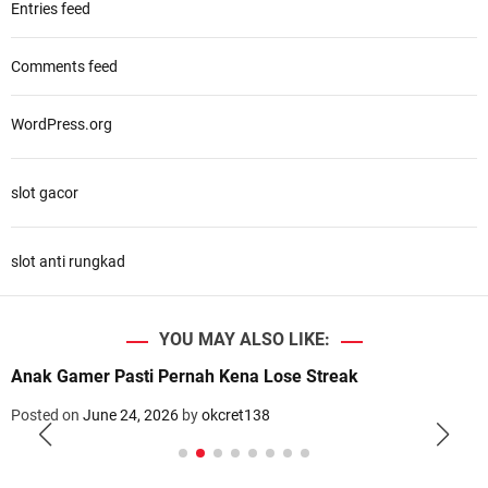
Entries feed
Comments feed
WordPress.org
slot gacor
slot anti rungkad
YOU MAY ALSO LIKE:
Anak Gamer Pasti Pernah Kena Lose Streak
Posted on
June 24, 2026
by
okcret138