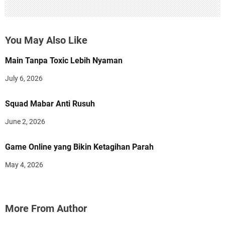
You May Also Like
Main Tanpa Toxic Lebih Nyaman
July 6, 2026
Squad Mabar Anti Rusuh
June 2, 2026
Game Online yang Bikin Ketagihan Parah
May 4, 2026
More From Author