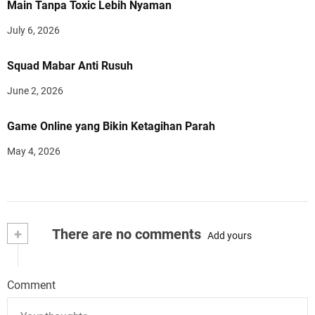
Main Tanpa Toxic Lebih Nyaman
July 6, 2026
Squad Mabar Anti Rusuh
June 2, 2026
Game Online yang Bikin Ketagihan Parah
May 4, 2026
+
There are no comments
Add yours
Comment