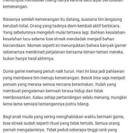
menumpuk mendadak hilang hanya karena satu layar bertuliskan
kemenangan.
Biasanya setelah kemenangan itu datang, suasana tim langsung
berubah total. Orang yang tadinya diam kembali aktif berbicara.
Yang sebelumnya mengeluh mulai tertawa lagi. Bahkan kesalahan-
kesalahan lucu selama lose streak mendadak menjadi bahan
bercandaan. Momen seperti ini menunjukkan bahwa banyak gamer
sebenarnya menikmati perjalanan bersama teman-teman mereka,
bukan hanya hasil akhirnya.
Dunia game memang penuh naik turun. Hari ini bisa jadi pahlawan
yang membawa tim menuju kemenangan. Besok bisa saja menjadi
pemain yang merasa semua rencana berantakan. Itulah yang
membuat pengalaman bermain terasa hidup dan tidak
membosankan. Kalau setiap pertandingan selalu menang, mungkin
lama-lama sensasi tantangannya justru hilang.
Bagi anak muda yang sering menghabiskan waktu bermain game,
lose streak sudah seperti ritual yang tidak tertulis. Semua orang
pernah mengalaminya. Tidak peduli seberapa tinggi rank yang