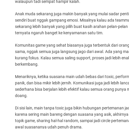
walaupun tadi sempat hampir kalah.
Anak muda sekarang juga makin banyak yang mulai sadar penti
sendiri buat nggak gampang emosi. Misalnya kalau ada teammat
sekarang lebih banyak yang pilih buat kasih arahan pelan-pelan
ternyata ngaruh banget ke kenyamanan satu tim.
Komunitas game yang sehat biasanya juga terbentuk dari orang-
sama, nggak semua juga langsung jago dari awal. Ada yang masi
kurang fokus. Kalau semua saling support, proses jadi lebih enak d
berkembang.
Menariknya, ketika suasana main udah bebas dari toxic, performa
panik, dan bisa mikir lebih jernih. Komunikasi juga jadi lebih la
sederhana bisa berjalan lebih efektif kalau semua orang puny
doang.
Di sisi lain, main tanpa toxic juga bikin hubungan pertemanan j
karena sering main bareng dengan suasana yang asik, akhirnya lan
topik game, sharing hal-hal random, sampai jadi circle perteman
awal suasananya udah penuh drama.