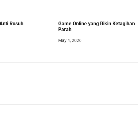
Anti Rusuh
Game Online yang Bikin Ketagihan
Parah
May 4, 2026