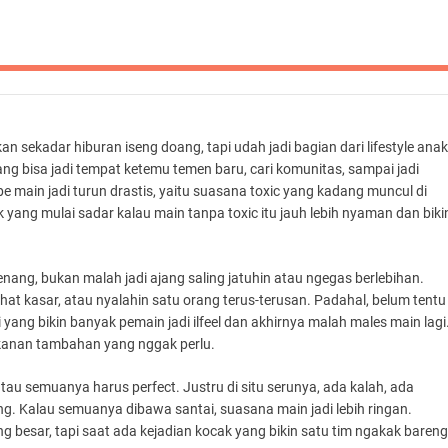
 sekadar hiburan iseng doang, tapi udah jadi bagian dari lifestyle anak
g bisa jadi tempat ketemu temen baru, cari komunitas, sampai jadi
vibe main jadi turun drastis, yaitu suasana toxic yang kadang muncul di
ang mulai sadar kalau main tanpa toxic itu jauh lebih nyaman dan biki
senang, bukan malah jadi ajang saling jatuhin atau ngegas berlebihan.
at kasar, atau nyalahin satu orang terus-terusan. Padahal, belum tentu
yang bikin banyak pemain jadi ilfeel dan akhirnya malah males main lagi
ekanan tambahan yang nggak perlu.
tau semuanya harus perfect. Justru di situ serunya, ada kalah, ada
. Kalau semuanya dibawa santai, suasana main jadi lebih ringan.
esar, tapi saat ada kejadian kocak yang bikin satu tim ngakak bareng