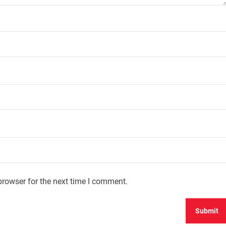
browser for the next time I comment.