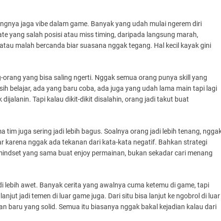
ngnya jaga vibe dalam game. Banyak yang udah mulai ngerem diri
e yang salah posisi atau miss timing, daripada langsung marah,
 atau malah bercanda biar suasana nggak tegang. Hal kecil kayak gini
orang yang bisa saling ngerti. Nggak semua orang punya skill yang
h belajar, ada yang baru coba, ada juga yang udah lama main tapi lagi
ijalanin. Tapi kalau dikit-dikit disalahin, orang jadi takut buat
 tim juga sering jadi lebih bagus. Soalnya orang jadi lebih tenang, ngga
ncar karena nggak ada tekanan dari kata-kata negatif. Bahkan strategi
a mindset yang sama buat enjoy permainan, bukan sekadar cari menang
adi lebih awet. Banyak cerita yang awalnya cuma ketemu di game, tapi
jut jadi temen di luar game juga. Dari situ bisa lanjut ke ngobrol di luar
an baru yang solid. Semua itu biasanya nggak bakal kejadian kalau dari