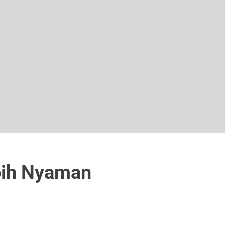
bih Nyaman