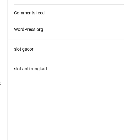
Comments feed
WordPress.org
slot gacor
slot anti rungkad
k