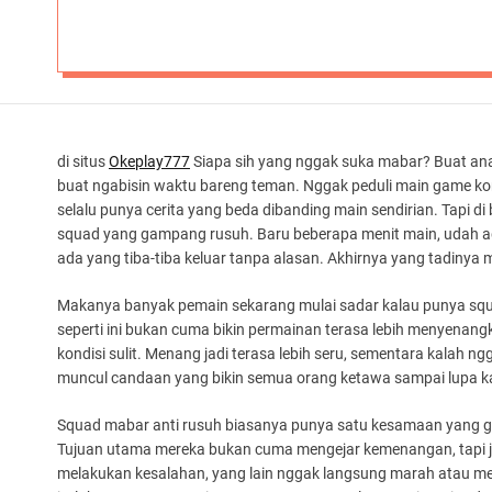
di situs
Okeplay777
Siapa sih yang nggak suka mabar? Buat ana
buat ngabisin waktu bareng teman. Nggak peduli main game kom
selalu punya cerita yang beda dibanding main sendirian. Tapi di 
squad yang gampang rusuh. Baru beberapa menit main, udah a
ada yang tiba-tiba keluar tanpa alasan. Akhirnya yang tadinya 
Makanya banyak pemain sekarang mulai sadar kalau punya squ
seperti ini bukan cuma bikin permainan terasa lebih menyenang
kondisi sulit. Menang jadi terasa lebih seru, sementara kalah n
muncul candaan yang bikin semua orang ketawa sampai lupa kal
Squad mabar anti rusuh biasanya punya satu kesamaan yang g
Tujuan utama mereka bukan cuma mengejar kemenangan, tapi j
melakukan kesalahan, yang lain nggak langsung marah atau men