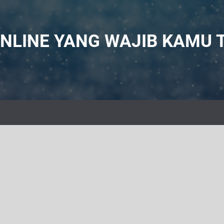
ONLINE YANG WAJIB KAMU T