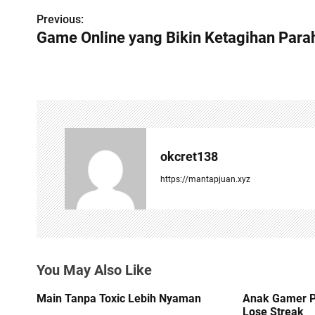
P
Previous:
Game Online yang Bikin Ketagihan Para
o
s
t
n
a
okcret138
v
https://mantapjuan.xyz
i
g
a
You May Also Like
t
Main Tanpa Toxic Lebih Nyaman
Anak Gamer P
i
Lose Streak