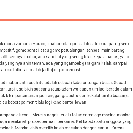
k muda zaman sekarang, mabar udah jadi salah satu cara paling seru
petitif, game santai, atau game petualangan, sensasi main bareng
balik serunya mabar, ada satu hal yang sering bikin kepala panas, yaitu
da yang nyalahin teman, ada yang ngambek gara-gara kalah, sampai
mau cari hiburan malah jadi ajang adu emosi.
ad mabar anti rusuh itu adalah sebuah keberuntungan besar. Squad
kan, tapi juga bikin suasana tetap adem walaupun tim lagi berada dalam
ggak bikin pertemanan jadi renggang. Justru dari kekalahan itu biasanya
au beberapa menit lalu lagi kena bantai lawan.
ampang dikenali. Mereka nggak terlalu fokus sama ego masing-masing.
uga menikmati proses bermain bersama. Ketika ada satu anggota yang
yindir. Mereka lebih memilih kasih masukan dengan santai. Karena