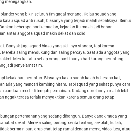
dang menegangkan.
lunder yang bikin seluruh tim gagal menang. Kalau squad yang
i kalau squad anti rusuh, biasanya yang terjadi malah sebaliknya. Semu
Bahkan beberapa hari kemudian, kejadian itu masih jadi bahan
ngan antar anggota squad makin dekat dan solid.
t. Banyak juga squad biasa yang skill-nya standar, tapi karena
tif. Mereka saling mendukung dan saling percaya. Saat ada anggota yang
imi. Mereka tahu setiap orang pasti punya hari kurang beruntung.
ang jadi penyelamat tim.
api kekalahan beruntun. Biasanya kalau sudah kalah beberapa kali,
dan ada yang mencari kambing hitam. Tapi squad yang sehat punya cara
kan candaan receh di tengah permainan. Kadang obrolannya malah lebih
an nggak terasa terlalu menyakitkan karena semua orang tetap
 hubungan pertemanan yang sedang dibangun. Banyak anak muda yang
habat dekat. Mereka saling berbagi cerita tentang sekolah, kuliah,
tidak bermain pun, grup chat tetap ramai dengan meme, video lucu, atau