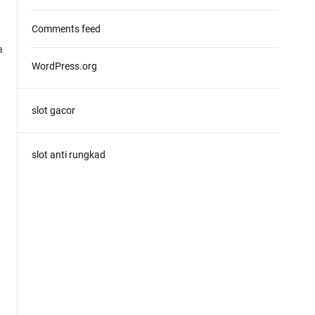
Comments feed
a
WordPress.org
slot gacor
slot anti rungkad