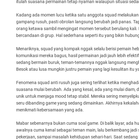
itulah suasana permainan tetap nyaman walaupun situasi se
Kadang ada momen lucu ketika satu anggota squad melakukan b
gampang rusuh, pasti obrolan langsung berubah jadi panas. Tap
orang ketawa sambil mengingat momen tersebut berulang kali. 
bercandaan di grup. Hal sederhana seperti itu yang bikin hubu
Menariknya, squad yang kompak nggak selalu berisi pemain heba
komunikasi mereka bagus, hasil permainan jadi jauh lebih efek
sedang bermain buruk, teman-temannya nggak langsung menghak
Besok atau lusa mungkin justru pemain yang lagi kesulitan itu y
Fenomena squad anti rusuh juga sering terlihat ketika menghad
suasana mulai berubah. Ada yang kesal, ada yang mulai diam, 
unik untuk menjaga mood tetap stabil. Mereka sering menyelip
seru dibanding game yang sedang dimainkan. Akhirnya kekalah
menikmati kebersamaan yang ada.
Mabar sebenarnya bukan cuma soal game. Di balik layar, ada
awalnya cuma kenal sebagai teman main, lalu berkembang jadi sa
pekerjaan, sampai masalah kehidupan sehari-hari. Saat sedang 