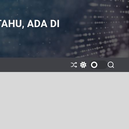
AHU, ADA DI
S
S
S
h
w
e
u
i
a
ff
t
r
l
c
c
e
h
h
c
o
l
o
r
m
o