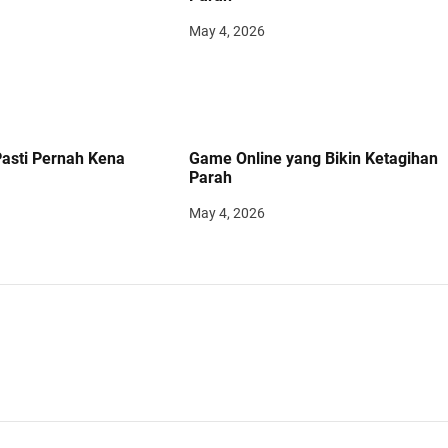
May 4, 2026
asti Pernah Kena
Game Online yang Bikin Ketagihan
Parah
May 4, 2026