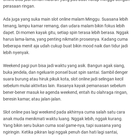
perasaan ringan.
Ada juga yang suka main slot online malam Minggu. Suasana lebih
tenang, lampu kamar remang, dan udara malam bikin fokus lebih
dapet. Di momen kayak gitu, setiap spin terasa lebih berasa. Nggak
harus lama-lama, yang penting nikmatin prosesnya. Kadang cuma
beberapa menit aja udah cukup buat bikin mood naik dan tidur jadi
lebih nyenyak.
Weekend pagi pun bisa jadi waktu yang asik. Bangun agak siang,
buka jendela, dan ngeluarin ponsel buat spin santai. Sambil denger
suara burung atau hiruk pikuk kota, slot online jadi selingan kecil
sebelum mulai aktivitas lain. Rasanya kayak pemanasan sebelum
bener-bener masuk ke agenda weekend, entah itu olahraga ringan,
beresin kamar, atau jalan-jalan.
Slot online pas lagi weekend pada akhirnya cuma salah satu cara
anak muda menikmati waktu luang. Nggak lebih, nggak kurang.
Yang bikin seru bukan cuma soal game-nya, tapi suasana yang
ngiringin. Ketika pikiran lagi nggak penuh dan hati lagi santai,