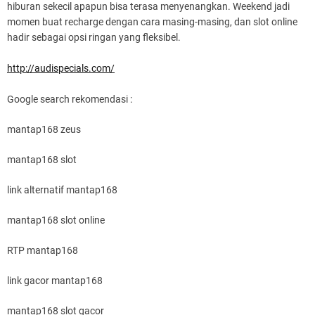
hiburan sekecil apapun bisa terasa menyenangkan. Weekend jadi
momen buat recharge dengan cara masing-masing, dan slot online
hadir sebagai opsi ringan yang fleksibel.
http://audispecials.com/
Google search rekomendasi :
mantap168 zeus
mantap168 slot
link alternatif mantap168
mantap168 slot online
RTP mantap168
link gacor mantap168
mantap168 slot gacor