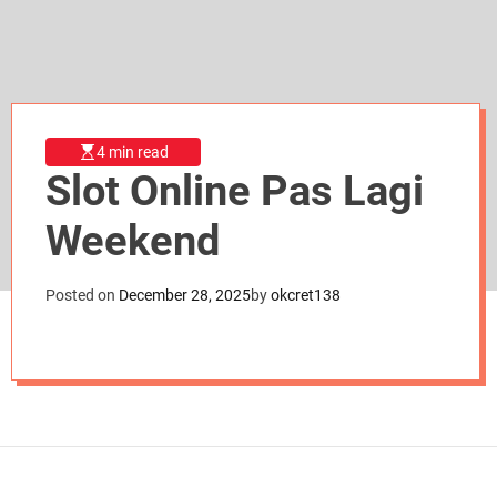
d
e
4 min read
Slot Online Pas Lagi
Weekend
Posted on
December 28, 2025
by
okcret138