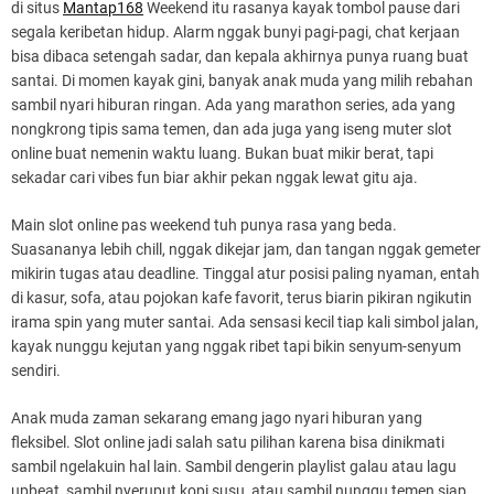
di situs
Mantap168
Weekend itu rasanya kayak tombol pause dari
segala keribetan hidup. Alarm nggak bunyi pagi-pagi, chat kerjaan
bisa dibaca setengah sadar, dan kepala akhirnya punya ruang buat
santai. Di momen kayak gini, banyak anak muda yang milih rebahan
sambil nyari hiburan ringan. Ada yang marathon series, ada yang
nongkrong tipis sama temen, dan ada juga yang iseng muter slot
online buat nemenin waktu luang. Bukan buat mikir berat, tapi
sekadar cari vibes fun biar akhir pekan nggak lewat gitu aja.
Main slot online pas weekend tuh punya rasa yang beda.
Suasananya lebih chill, nggak dikejar jam, dan tangan nggak gemeter
mikirin tugas atau deadline. Tinggal atur posisi paling nyaman, entah
di kasur, sofa, atau pojokan kafe favorit, terus biarin pikiran ngikutin
irama spin yang muter santai. Ada sensasi kecil tiap kali simbol jalan,
kayak nunggu kejutan yang nggak ribet tapi bikin senyum-senyum
sendiri.
Anak muda zaman sekarang emang jago nyari hiburan yang
fleksibel. Slot online jadi salah satu pilihan karena bisa dinikmati
sambil ngelakuin hal lain. Sambil dengerin playlist galau atau lagu
upbeat, sambil nyeruput kopi susu, atau sambil nunggu temen siap