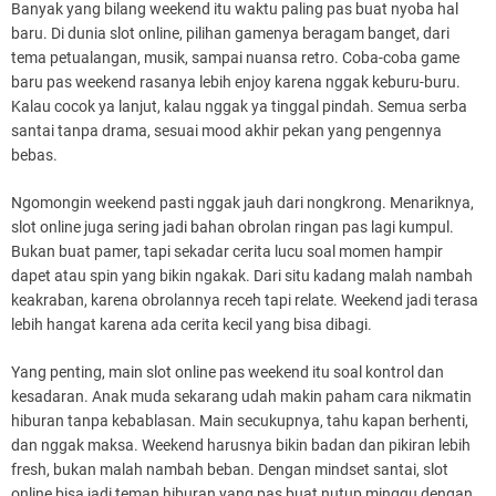
Banyak yang bilang weekend itu waktu paling pas buat nyoba hal
baru. Di dunia slot online, pilihan gamenya beragam banget, dari
tema petualangan, musik, sampai nuansa retro. Coba-coba game
baru pas weekend rasanya lebih enjoy karena nggak keburu-buru.
Kalau cocok ya lanjut, kalau nggak ya tinggal pindah. Semua serba
santai tanpa drama, sesuai mood akhir pekan yang pengennya
bebas.
Ngomongin weekend pasti nggak jauh dari nongkrong. Menariknya,
slot online juga sering jadi bahan obrolan ringan pas lagi kumpul.
Bukan buat pamer, tapi sekadar cerita lucu soal momen hampir
dapet atau spin yang bikin ngakak. Dari situ kadang malah nambah
keakraban, karena obrolannya receh tapi relate. Weekend jadi terasa
lebih hangat karena ada cerita kecil yang bisa dibagi.
Yang penting, main slot online pas weekend itu soal kontrol dan
kesadaran. Anak muda sekarang udah makin paham cara nikmatin
hiburan tanpa kebablasan. Main secukupnya, tahu kapan berhenti,
dan nggak maksa. Weekend harusnya bikin badan dan pikiran lebih
fresh, bukan malah nambah beban. Dengan mindset santai, slot
online bisa jadi teman hiburan yang pas buat nutup minggu dengan