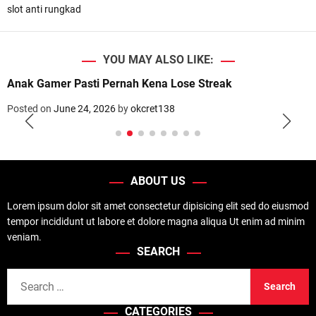
slot anti rungkad
YOU MAY ALSO LIKE:
Anak Gamer Pasti Pernah Kena Lose Streak
Posted on
June 24, 2026
by
okcret138
ABOUT US
Lorem ipsum dolor sit amet consectetur dipisicing elit sed do eiusmod
tempor incididunt ut labore et dolore magna aliqua Ut enim ad minim
veniam.
SEARCH
S
e
CATEGORIES
a