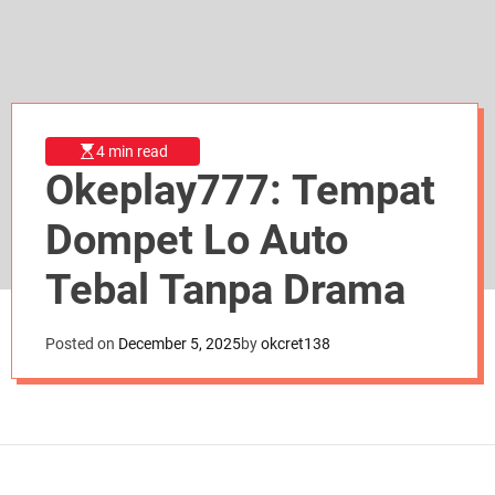
d
e
4 min read
Okeplay777: Tempat
Dompet Lo Auto
Tebal Tanpa Drama
Posted on
December 5, 2025
by
okcret138