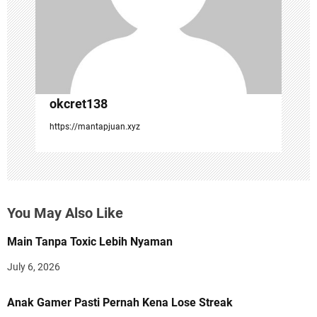
i
o
n
okcret138
https://mantapjuan.xyz
You May Also Like
Main Tanpa Toxic Lebih Nyaman
July 6, 2026
Anak Gamer Pasti Pernah Kena Lose Streak