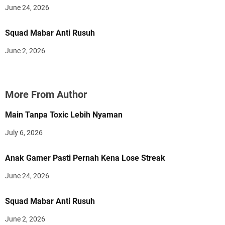
June 24, 2026
Squad Mabar Anti Rusuh
June 2, 2026
More From Author
Main Tanpa Toxic Lebih Nyaman
July 6, 2026
Anak Gamer Pasti Pernah Kena Lose Streak
June 24, 2026
Squad Mabar Anti Rusuh
June 2, 2026