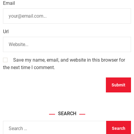
Email
Url
Save my name, email, and website in this browser for
the next time I comment.
SEARCH
S
e