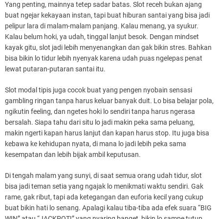
Yang penting, mainnya tetep sadar batas. Slot receh bukan ajang
buat ngejar kekayaan instan, tapi buat hiburan santai yang bisa jadi
pelipur lara di malam-malam panjang. Kalau menang, ya syukur.
Kalau belum hoki, ya udah, tinggal lanjut besok. Dengan mindset
kayak gitu, slot jadi lebih menyenangkan dan gak bikin stres. Bahkan
bisa bikin lo tidur lebih nyenyak karena udah puas ngelepas penat
lewat putaran-putaran santai itu.
Slot modal tipis juga cocok buat yang pengen nyobain sensasi
gambling ringan tanpa harus keluar banyak duit. Lo bisa belajar pola,
ngikutin feeling, dan ngetes hoki lo sendiri tanpa harus ngerasa
bersalah. Siapa tahu dari situ lo jadi makin peka sama peluang,
makin ngerti kapan harus lanjut dan kapan harus stop. Itu juga bisa
kebawa ke kehidupan nyata, di mana lo jadi lebih peka sama
kesempatan dan lebih bijak ambil keputusan.
Di tengah malam yang sunyi, di saat semua orang udah tidur, slot
bisa jadi teman setia yang ngajak lo menikmati waktu sendiri. Gak
rame, gak ribut, tapi ada ketegangan dan euforia kecil yang cukup
buat bikin hati lo senang. Apalagi kalau tiba-tiba ada efek suara “BIG
WIN” atau “JACKPOT!” yang nyaring banget, bikin lo sampe tutup