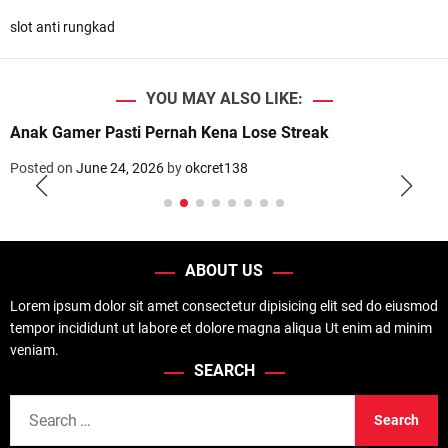
slot anti rungkad
YOU MAY ALSO LIKE:
Anak Gamer Pasti Pernah Kena Lose Streak
Posted on
June 24, 2026
by
okcret138
ABOUT US
Lorem ipsum dolor sit amet consectetur dipisicing elit sed do eiusmod
tempor incididunt ut labore et dolore magna aliqua Ut enim ad minim
veniam.
SEARCH
S
e