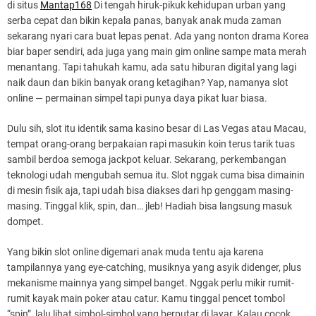
di situs
Mantap168
Di tengah hiruk-pikuk kehidupan urban yang
serba cepat dan bikin kepala panas, banyak anak muda zaman
sekarang nyari cara buat lepas penat. Ada yang nonton drama Korea
biar baper sendiri, ada juga yang main gim online sampe mata merah
menantang. Tapi tahukah kamu, ada satu hiburan digital yang lagi
naik daun dan bikin banyak orang ketagihan? Yap, namanya slot
online — permainan simpel tapi punya daya pikat luar biasa.
Dulu sih, slot itu identik sama kasino besar di Las Vegas atau Macau,
tempat orang-orang berpakaian rapi masukin koin terus tarik tuas
sambil berdoa semoga jackpot keluar. Sekarang, perkembangan
teknologi udah mengubah semua itu. Slot nggak cuma bisa dimainin
di mesin fisik aja, tapi udah bisa diakses dari hp genggam masing-
masing. Tinggal klik, spin, dan… jleb! Hadiah bisa langsung masuk
dompet.
Yang bikin slot online digemari anak muda tentu aja karena
tampilannya yang eye-catching, musiknya yang asyik didenger, plus
mekanisme mainnya yang simpel banget. Nggak perlu mikir rumit-
rumit kayak main poker atau catur. Kamu tinggal pencet tombol
“spin”, lalu lihat simbol-simbol yang berputar di layar. Kalau cocok,