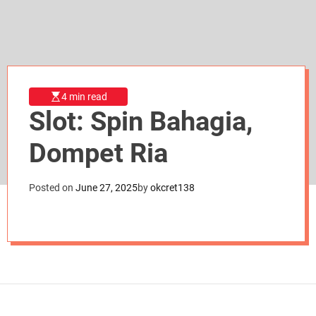
d
e
4 min read
Slot: Spin Bahagia,
Dompet Ria
Posted on
June 27, 2025
by
okcret138