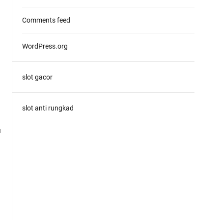
Comments feed
WordPress.org
slot gacor
slot anti rungkad
u