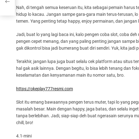
Nah, di tengah semua keseruan itu, kita sebagai pemain harus tete
hidup lo kacau. Jangan sampe gara-gara main terus-terusan, lo 
temen. Yang penting tetap happy, enjoy permainan, dan jangan lu
Jadi, buat lo yang lagi baca ini, kalo pengen coba slot, coba 
pengen cepet menang, dan yang paling penting jangan sampe bikin 
gak dikontrol bisa jadi bumerang buat diri sendiri. Yuk, kita ja
Terakhir, jangan lupa juga buat selalu cek platform atau situs 
hal gak asik lainnya. Dengan begitu, lo bisa lebih tenang dan fo
keselamatan dan kenyamanan main itu nomor satu, bro.
https://okeplay777resmi.com
Slot itu emang bawaannya pengen terus muter, tapi lo yang peg
masalah besar. Main dengan happy, jaga batas, dan selalu inget 
tanpa berlebihan. Jadi, siap-siap deh buat ngerasain serunya main
chill, bro!
4.1-mini