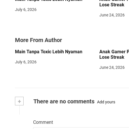
i
Lose Streak
July 6, 2026
o
June 24, 2026
n
More From Author
Main Tanpa Toxic Lebih Nyaman
Anak Gamer P
Lose Streak
July 6, 2026
June 24, 2026
+
There are no comments
Add yours
Comment