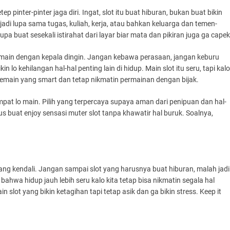
p pinter-pinter jaga diri. Ingat, slot itu buat hiburan, bukan buat bikin
jadi lupa sama tugas, kuliah, kerja, atau bahkan keluarga dan temen-
pa buat sesekali istirahat dari layar biar mata dan pikiran juga ga capek
deh main dengan kepala dingin. Jangan kebawa perasaan, jangan keburu
lo kehilangan hal-hal penting lain di hidup. Main slot itu seru, tapi kalo
di pemain yang smart dan tetap nikmatin permainan dengan bijak.
tempat lo main. Pilih yang terpercaya supaya aman dari penipuan dan hal-
kus buat enjoy sensasi muter slot tanpa khawatir hal buruk. Soalnya,
ang kendali. Jangan sampai slot yang harusnya buat hiburan, malah jadi
bahwa hidup jauh lebih seru kalo kita tetap bisa nikmatin segala hal
 slot yang bikin ketagihan tapi tetap asik dan ga bikin stress. Keep it