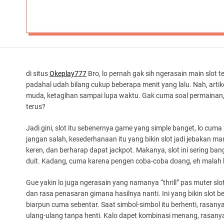
di situs
Okeplay777
Bro, lo pernah gak sih ngerasain main slot t
padahal udah bilang cukup beberapa menit yang lalu. Nah, artike
muda, ketagihan sampai lupa waktu. Gak cuma soal permainan, t
terus?
Jadi gini, slot itu sebenernya game yang simple banget, lo cuma
jangan salah, kesederhanaan itu yang bikin slot jadi jebakan mani
keren, dan berharap dapat jackpot. Makanya, slot ini sering bang
duit. Kadang, cuma karena pengen coba-coba doang, eh malah 
Gue yakin lo juga ngerasain yang namanya “thrill” pas muter s
dan rasa penasaran gimana hasilnya nanti. Ini yang bikin slot 
biarpun cuma sebentar. Saat simbol-simbol itu berhenti, rasan
ulang-ulang tanpa henti. Kalo dapet kombinasi menang, rasanya