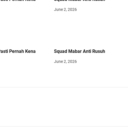
June 2, 2026
asti Pernah Kena
Squad Mabar Anti Rusuh
June 2, 2026