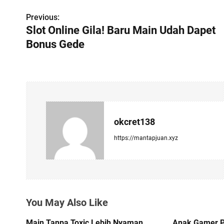
Previous:
P
Slot Online Gila! Baru Main Udah Dapet
o
Bonus Gede
s
t
n
a
okcret138
v
https://mantapjuan.xyz
i
g
a
You May Also Like
t
Main Tanpa Toxic Lebih Nyaman
Anak Gamer P