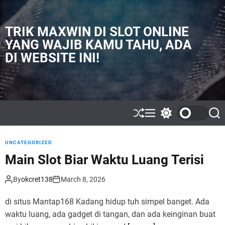
S
k
i
TRIK MAXWIN DI SLOT ONLINE
p
YANG WAJIB KAMU TAHU, ADA
t
DI WEBSITE INI!
o
c
o
n
t
e
S
M
S
S
h
e
w
e
n
u
n
i
a
t
ff
u
t
r
UNCATEGORIZED
l
c
c
Main Slot Biar Waktu Luang Terisi
e
h
h
c
o
By
okcret138
March 8, 2026
l
o
di situs Mantap168 Kadang hidup tuh simpel banget. Ada
r
m
waktu luang, ada gadget di tangan, dan ada keinginan buat
o