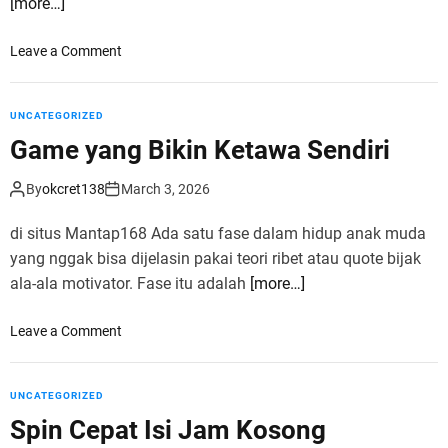
[more…]
y
a
o
Leave a Comment
n
n
g
G
L
a
UNCATEGORIZED
a
m
g
Game yang Bikin Ketawa Sendiri
e
i
O
B
By
okcret138
March 3, 2026
n
a
l
n
di situs Mantap168 Ada satu fase dalam hidup anak muda
i
y
yang nggak bisa dijelasin pakai teori ribet atau quote bijak
n
a
ala-ala motivator. Fase itu adalah
[more…]
e
k
F
D
o
Leave a Comment
a
i
n
v
r
G
o
e
a
UNCATEGORIZED
r
v
m
Spin Cepat Isi Jam Kosong
i
i
e
t